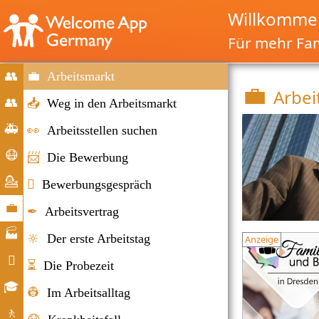
Willkomme
Für mehr Fam
👥
💼
Arbeitsmarkt
💼
Arbei
Start
👥
📥
Weg in den Arbeitsmarkt
Migration
🚑
👀
Arbeitsstellen suchen
&
Notfälle
😷
📨
Die Bewerbung
Immigration
Corona-
💁

Bewerbungsgespräch
Hilfe
Beratung
💼
✒
Arbeitsvertrag
Arbeitsmarkt
🏭
🔆
Der erste Arbeitstag
Anzeige
Unternehmen

⏳
Die Probezeit
Alltag
🎓
👷
Im Arbeitsalltag
Bildungsangebote
🚶