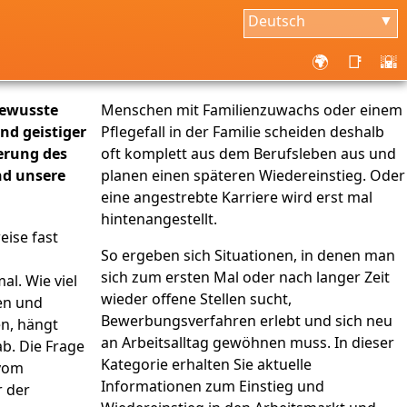
Deutsch
▼
🌍
📑
🌇
 bewusste
Menschen mit Familienzuwachs oder einem
nd geistiger
Pflegefall in der Familie scheiden deshalb
erung des
oft komplett aus dem Berufsleben aus und
nd unsere
planen einen späteren Wiedereinstieg. Oder
eine angestrebte Karriere wird erst mal
hintenangestellt.
eise fast
So ergeben sich Situationen, in denen man
sich zum ersten Mal oder nach langer Zeit
al. Wie viel
wieder offene Stellen sucht,
ben und
Bewerbungsverfahren erlebt und sich neu
n, hängt
an Arbeitsalltag gewöhnen muss. In dieser
ab. Die Frage
Kategorie erhalten Sie aktuelle
 vom
Informationen zum Einstieg und
r der