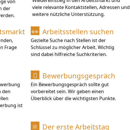
Wiedereinstieg in den Arbeitsmarkt und
ege von
viele relevante Kontaktstellen, Adressen und
h der
weitere nützliche Unterstützung.
werden.
itsmarkt
Arbeitsstellen suchen
👀
inden,
Gezielte Suche nach Stellen ist der
in Frage
Schlüssel zu möglicher Arbeit. Wichtig
sind dabei hilfreiche Suchkriterien.
Bewerbungsgespräch

 Bewerbung
Ein Bewerbungsgespräch sollte gut
n den
vorbereitet sein. Wir geben einen
llen
Überblick über die wichtigsten Punkte.
werbung ist
Der erste Arbeitstag
🔆